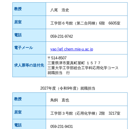
教授
八尾 浩史
居室
工学部６号館（第二合同棟）6階 6605室
電話
059-231-9742
電子メール
yao
[at] chem.mie-u.ac.jp
〒514-8507
三重県津市栗真町屋町 １５７７
求人票等の送付先
三重大学工学部総合工学科応用化学コース
就職担当 行
2027年度（令和9年度）就職担当
教授
鳥飼 直也
居室
工学部３号館（応用化学棟）2階 3217室
電話
059-231-9431