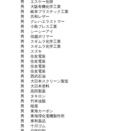
男
エスケー化研
男
大阪有機化学工業
男
岐阜プラスチック工業
男
共和レザー
男
クレハエラストマー
男
小島プレス工業
男
シーシーアイ
男
信越ポリマー
男
スギムラ化学工業
男
スギムラ化学工業
男
スズキ
男
住友電装
男
住友電装
男
住友電装
男
住友電装
男
西武石油
男
大日本スクリーン製造
男
大日本塗料
男
高田製薬
男
タキロン
男
竹本油脂
男
槌屋
男
東海カーボン
男
東海理化電機製作所
男
東和薬品
男
十川ゴム
男
凸版印刷