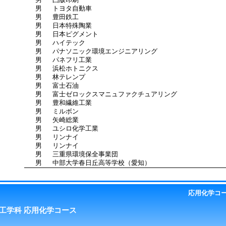
男
トヨタ自動車
男
豊田鉄工
男
日本特殊陶業
男
日本ピグメント
男
ハイテック
男
パナソニック環境エンジニアリング
男
パネフリ工業
男
浜松ホトニクス
男
林テレンプ
男
富士石油
男
富士ゼロックスマニュファクチュアリング
男
豊和繊維工業
男
ミルボン
男
矢崎総業
男
ユシロ化学工業
男
リンナイ
男
リンナイ
男
三重県環境保全事業団
男
中部大学春日丘高等学校（愛知）
応用化学コー
工学科 応用化学コース