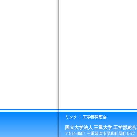
リンク
|
工学部同窓会
国立大学法人 三重大学 工学部総合
〒514-8507 三重県津市栗真町屋町1577